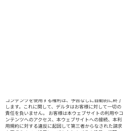
デルタは、予告なしにいつでも、一時的または永続的
に、本ウェブサイトやコンテンツの全部または一部の内
容を変更、一時停止、撤回または中止する権利を留保し
ます。 デルタはコンテンツの変更、一時停止、撤回、ま
たは中止に対してお客様や第三者に一切責任を負わない
ことをお客様は認識しており、これに同意しているもの
とみなします。 デルタはその単独の裁量で本利用規約を
改訂または更新することができるものとします。本ウェ
ブサイトを利用したり、コンテンツにアクセスすること
により、お客様はこれらの改訂または更新した規約に拘
束されることに同意したものとみなします。
利用の終了および補償
お客様が本利用規約に違反した場合、本ウェブサイトや
コンテンツを使用する権利は、予告なしに自動的に終了
します。これに関して、デルタはお客様に対して一切の
責任を負いません。 お客様は本ウェブサイトの利用やコ
ンテンツへのアクセス、本ウェブサイトへの接続、本利
用規約に対する違反に起因して第三者からなされた請求