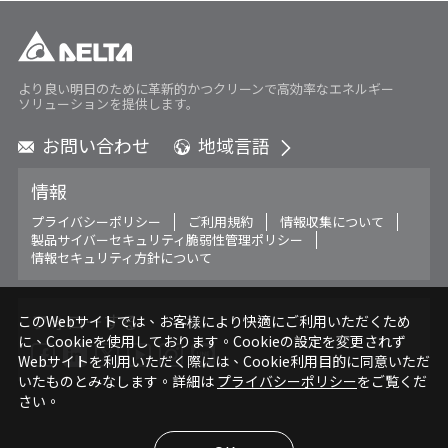
より良い明日のために革新的かつクリーンで高効率なエネルギー
ソリューションを提供します。
お問い合わせ
地域言語
Global - English
情報
Global - 繁體中文
Americas - English
プライバシーポリシー
ご利用規約
情報収集について
製品サイバーセキュリティ脆弱性管理ポリシー
Australia - English
情報セキュリティ方針について
China - 简体中文
EMEA - English
EMEA - Deutsch
フォローする
このWebサイトでは、お客様により快適にご利用いただくため
に、Cookieを使用しております。Cookieの設定を変更されず
EMEA - Français
Webサイトを利用いただく際には、Cookie利用目的に同意いただ
EMEA - Italiano
いたものとみなします。詳細は
プライバシーポリシー
をご覧くだ
India - English
さい。
Japan - 日本語
Korea - 한국어