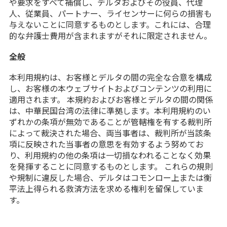
や要求をすべて補償し、デルタおよびその役員、代理
人、従業員、パートナー、ライセンサーに何らの損害も
与えないことに同意するものとします。これには、合理
的な弁護士費用が含まれますがそれに限定されません。
全般
本利用規約は、お客様とデルタの間の完全な合意を構成
し、お客様の本ウェブサイトおよびコンテンツの利用に
適用されます。 本規約およびお客様とデルタの間の関係
は、中華民国台湾の法律に準拠します。本利用規約のい
ずれかの条項が無効であることが管轄権を有する裁判所
によって裁決された場合、両当事者は、裁判所が当該条
項に反映された当事者の意思を有効するよう努めてお
り、利用規約の他の条項は一切損なわれることなく効果
を発揮することに同意するものとします。 これらの規則
や規制に違反した場合、デルタはコモンロー上または衡
平法上得られる救済方法を求める権利を留保していま
す。