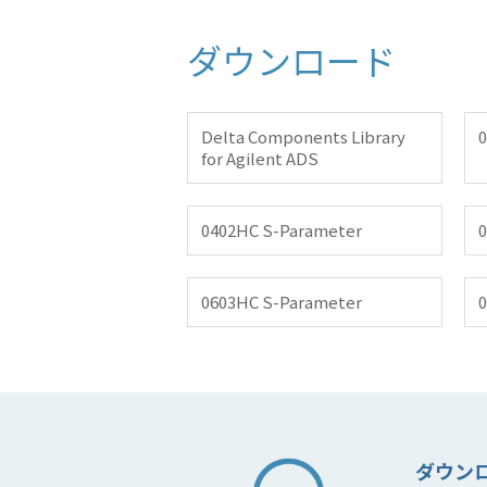
ダウンロード
Delta Components Library
for Agilent ADS
0402HC S-Parameter
0
0603HC S-Parameter
0
ダウン