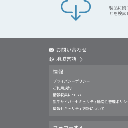
製品に関
どを検索
お問い合わせ
地域言語
Global - English
情報
Global - 繁體中文
Americas - English
プライバシーポリシー
Australia - English
ご利用規約
China - 简体中文
情報収集について
EMEA - English
製品サイバーセキュリティ脆弱性管理ポリシ
EMEA - Deutsch
情報セキュリティ方針について
EMEA - Français
EMEA - Italiano
フォローする