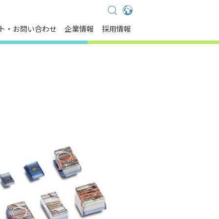
Global - English
ト・お問い合わせ
企業情報
採用情報
Global - 繁體中文
Americas - English
Australia - English
China - 简体中文
EMEA - English
EMEA - Deutsch
EMEA - Français
EMEA - Italiano
India - English
Japan - 日本語
Korea - 한국어
Singapore - English
Thailand - English
Thailand - ไทย