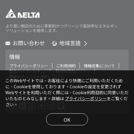
より良い明日のために革新的かつクリーンで高効率なエネルギー
ソリューションを提供します。
お問い合わせ
地域言語
Global - English
情報
Global - 繁體中文
Americas - English
プライバシーポリシー
ご利用規約
情報収集について
製品サイバーセキュリティ脆弱性管理ポリシー
Australia - English
情報セキュリティ方針について
China - 简体中文
このWebサイトでは、お客様により快適にご利用いただくため
に、Cookieを使用しております。Cookieの設定を変更されず
EMEA - English
Webサイトを利用いただく際には、Cookie利用目的に同意いただ
EMEA - Deutsch
フォローする
いたものとみなします。詳細は
プライバシーポリシー
をご覧くだ
EMEA - Français
さい。
EMEA - Italiano
India - English
OK
Japan - 日本語
Korea - 한국어