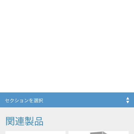
グリッド、エネルギー貯蔵、太陽光発電、および
EV充電を統合し、迅速に完全なマイクログリッド
を提供可能です。
• 太陽光発電とEV充電の統合
• 時間帯別価格最適化
• バックアップ電源
関連製品