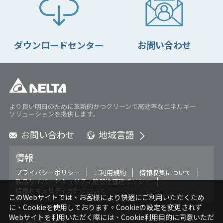
ダウンロードセンター
お問い合わせ
より良い明日のために革新的かつクリーンで高効率なエネルギー
ソリューションを提供します。
お問い合わせ
地域言語
Global - English
情報
Global - 繁體中文
Americas - English
プライバシーポリシー
ご利用規約
情報収集について
製品サイバーセキュリティ脆弱性管理ポリシー
Australia - English
情報セキュリティ方針について
China - 简体中文
このWebサイトでは、お客様により快適にご利用いただくため
に、Cookieを使用しております。Cookieの設定を変更されず
EMEA - English
Webサイトを利用いただく際には、Cookie利用目的に同意いただ
EMEA - Deutsch
フォローする