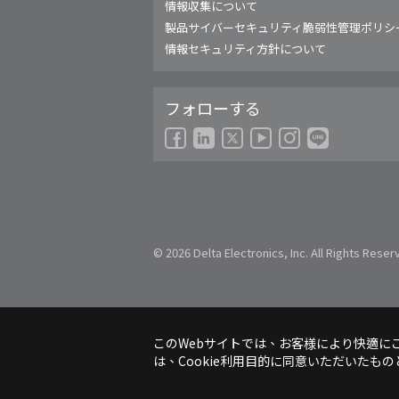
China - 简体中文
情報収集について
EMEA - English
製品サイバーセキュリティ脆弱性管理ポリシ
EMEA - Deutsch
情報セキュリティ方針について
EMEA - Français
EMEA - Italiano
フォローする
India - English
Japan - 日本語
Korea - 한국어
Singapore - English
Thailand - English
Thailand - ไทย
© 2026 Delta Electronics, Inc. All Rights Reser
このWebサイトでは、お客様により快適にご
は、Cookie利用目的に同意いただいたも