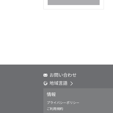
ディスプレイソリューション
お問い合わせ
地域言語
Global - English
情報
Global - 繁體中文
Americas - English
プライバシーポリシー
Australia - English
ご利用規約