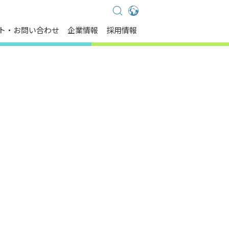
Global - English
ト・お問い合わせ
企業情報
採用情報
Global - 繁體中文
Americas - English
Australia - English
China - 简体中文
EMEA - English
EMEA - Deutsch
EMEA - Français
EMEA - Italiano
India - English
Japan - 日本語
Korea - 한국어
Singapore - English
Thailand - English
Thailand - ไทย