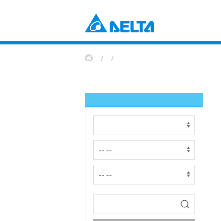
Power Electronics
産業自動化ソリューション
ビルオートメーションソリューショ
コンポーネント
データセンターソリューション
電源とシステム
通信エネルギーソリューション
ファンおよび熱対策ソリューション
スマートエネルギーソリューション
DCブラシレスファン＆ブロワー
ディスプレイ・監視ソリューション
EV充電ソリューション
Mobility
EVパワートレインシステム
Automation
産業自動化
ビルディングオートメーション
Infrastructure
ICTインフラストラクチャー
エネルギーインフラ