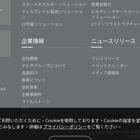
スマートエネルギーソリューション
産業自動化
ー
ディスプレイ & 監視ソリューショ
ビルディングオートメーシ
ン
ソリューション
EV充電ソリューション
ICTインフラストラクチャ
企業情報
ニュースリリース
会社概要
プレスリリース
デルタグループについて
イベントカレンダー
役員紹介
メディア連絡先
事業について
技術革新
ved.
主要事務所
マイルストーン
ESG
関連会社一覧
利用いただくために、Cookieを使用しております。Cookieの設定を
のとみなします。詳細は
プライバシーポリシー
をご覧ください。
より良い明日のために革新
で高効