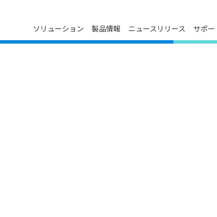
ソリューション
製品情報
ニュースリリース
サポー
ダウンロードセンター
プレスリリース
会社概要
ン
FAQ
イベントカレンダー
デルタグループについて
お問い合わせ
メディア連絡先
役員紹介
製品のサイバーセキュリティ脆弱
事業について
性管理ポリシー
技術革新
主要事業所
マイルストーン
ESG
関連会社一覧