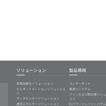
ソリューション
製品情報
産業自動化ソリューション
コンポーネント
ビルオートメーションソリューショ
電源とシステム
ン
ファンおよび熱対策ソリ
データセンターソリューション
ョン
通信エネルギーソリューション
EVパワートレインシステ