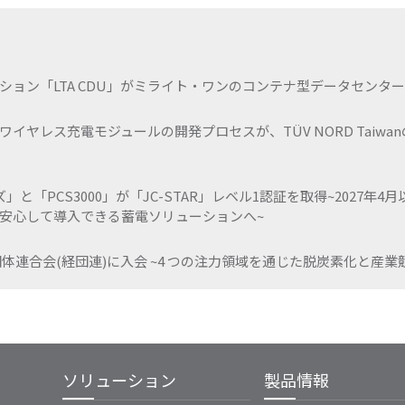
ョン「LTA CDU」がミライト・ワンのコンテナ型データセンタ
レス充電モジュールの開発プロセスが、TÜV NORD TaiwanのA
と「PCS3000」が「JC-STAR」レベル1認証を取得~2027年
安心して導入できる蓄電ソリューションへ~
体連合会(経団連)に入会 ~4 つの注力領域を通じた脱炭素化と産業
ソリューション
製品情報