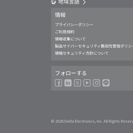
地域言語
Global - English
情報
Global - 繁體中文
Americas - English
プライバシーポリシー
Australia - English
ご利用規約
China - 简体中文
情報収集について
EMEA - English
製品サイバーセキュリティ脆弱性管理ポリシ
EMEA - Deutsch
情報セキュリティ方針について
EMEA - Français
EMEA - Italiano
フォローする
India - English
Japan - 日本語
Korea - 한국어
Singapore - English
Thailand - English
Thailand - ไทย
© 2026 Delta Electronics, Inc. All Rights Reser