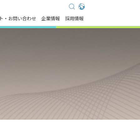
Global - English
ト・お問い合わせ
企業情報
採用情報
Global - 繁體中文
Americas - English
Australia - English
China - 简体中文
EMEA - English
EMEA - Deutsch
EMEA - Français
EMEA - Italiano
India - English
Japan - 日本語
Korea - 한국어
Singapore - English
Thailand - English
Thailand - ไทย