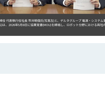
 取締役 代表執行役社長 市井明俊氏(写真左)と、デルタグループ 電源・システ
右)は、2026年5月8日に協業覚書(MOU)を締結し、ロボット分野における両
：