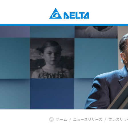
Power Electronics
産業自動化ソリューション
ビルオートメーションソリューショ
コンポーネント
データセンターソリューション
電源とシステム
通信エネルギーソリューション
ファンおよび熱対策ソリューション
スマートエネルギーソリューション
DCブラシレスファン＆ブロワー
ディスプレイ・監視ソリューション
EV充電ソリューション
Mobility
EVパワートレインシステム
Automation
産業自動化
ビルディングオートメーション
Infrastructure
ICTインフラストラクチャー
ホーム
ニュースリリース
プレスリリ
エネルギーインフラ