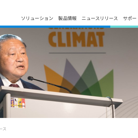
ソリューション
製品情報
ニュースリリース
サポー
ダウンロードセンター
プレスリリース
会社概要
ン
FAQ
イベントカレンダー
デルタグループについて
お問い合わせ
メディア連絡先
役員紹介
製品のサイバーセキュリティ脆弱
事業について
性管理ポリシー
技術革新
主要事業所
マイルストーン
ESG
関連会社一覧
ース