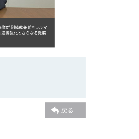
ム事業群 副総裁兼ゼネラルマ
社の連携強化とさらなる発展
戻る