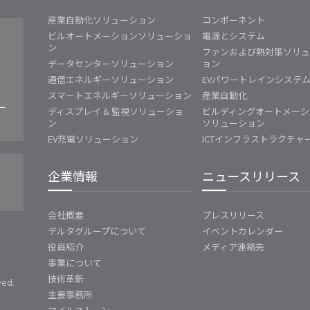
産業自動化ソリューション
コンポーネント
ビルオートメーションソリューショ
電源とシステム
ン
ファンおよび熱対策ソリ
データセンターソリューション
ョン
通信エネルギーソリューション
EVパワートレインシステ
スマートエネルギーソリューション
産業自動化
ー
ディスプレイ & 監視ソリューショ
ビルディングオートメーシ
ン
ソリューション
EV充電ソリューション
ICTインフラストラクチャ
企業情報
ニュースリリース
会社概要
プレスリリース
デルタグループについて
イベントカレンダー
役員紹介
メディア連絡先
事業について
技術革新
ved.
主要事務所