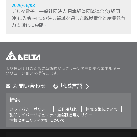
2026/06/03
デルタ電子、一般社団法人 日本経済団体連合会(経団
連)に入会 ~4 つの注力領域を通じた脱炭素化と産業競争
力の強化に貢献~
より良い明日のために革新的かつクリーンで高効率なエネルギー
ソリューションを提供します。
お問い合わせ
地域言語
Global - English
情報
Global - 繁體中文
Americas - English
プライバシーポリシー
ご利用規約
情報収集について
製品サイバーセキュリティ脆弱性管理ポリシー
Australia - English
情報セキュリティ方針について
China - 简体中文
EMEA - English