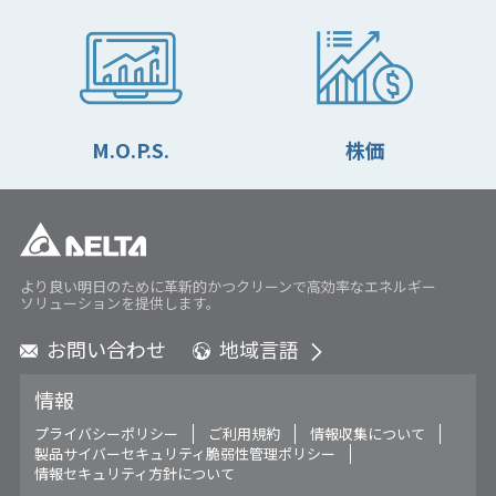
M.O.P.S.
株価
より良い明日のために革新的かつクリーンで高効率なエネルギー
ソリューションを提供します。
お問い合わせ
地域言語
Global - English
情報
Global - 繁體中文
Americas - English
プライバシーポリシー
ご利用規約
情報収集について
製品サイバーセキュリティ脆弱性管理ポリシー
Australia - English
情報セキュリティ方針について
China - 简体中文