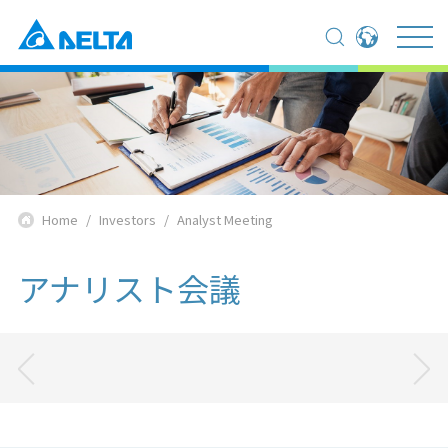
Global - English
Global - 繁體中文
Americas - English
Australia - English
China - 简体中文
EMEA - English
Home
Investors
Analyst Meeting
EMEA - Deutsch
EMEA - Français
アナリスト会議
EMEA - Italiano
India - English
Japan - 日本語
Korea - 한국어
Singapore - English
Thailand - English
Thailand - ไทย