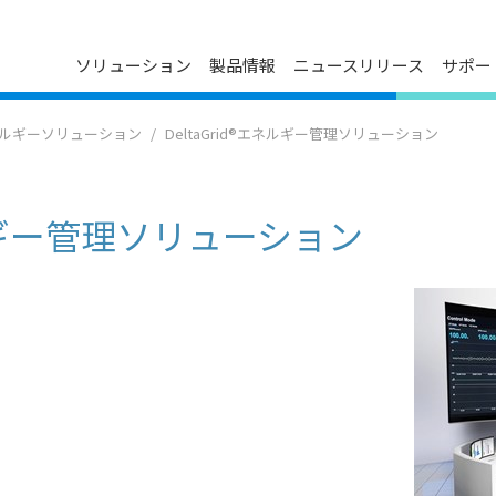
ソリューション
製品情報
ニュースリリース
サポー
ダウンロードセンター
プレスリリース
会社概要
ルギーソリューション
DeltaGrid®エネルギー管理ソリューション
ン
FAQ
イベントカレンダー
デルタグループについて
お問い合わせ
メディア連絡先
役員紹介
製品のサイバーセキュリティ脆弱
事業について
性管理ポリシー
エネルギー管理ソリューション
技術革新
主要事業所
マイルストーン
ESG
関連会社一覧