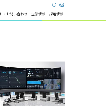
Global - English
ト・お問い合わせ
企業情報
採用情報
Global - 繁體中文
Americas - English
Australia - English
China - 简体中文
EMEA - English
EMEA - Deutsch
EMEA - Français
EMEA - Italiano
India - English
Japan - 日本語
Korea - 한국어
Singapore - English
Thailand - English
Thailand - ไทย