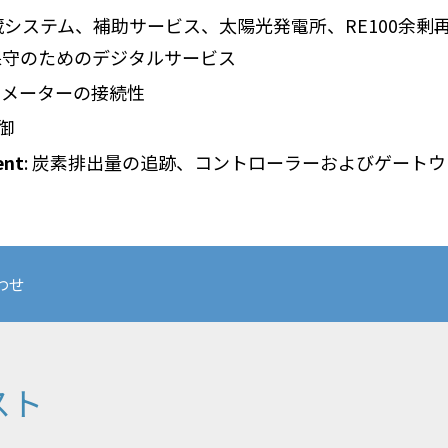
貯蔵システム、補助サービス、太陽光発電所、RE100余
び保守のためのデジタルサービス
ートメーターの接続性
御
ent
: 炭素排出量の追跡、コントローラーおよびゲート
わせ
スト