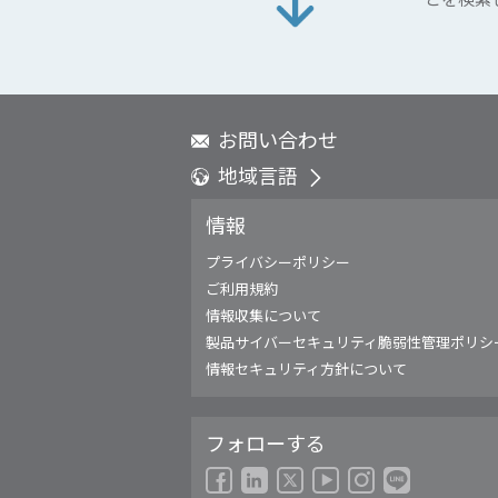
お問い合わせ
地域言語
Global - English
情報
Global - 繁體中文
Americas - English
プライバシーポリシー
Australia - English
ご利用規約
China - 简体中文
情報収集について
EMEA - English
製品サイバーセキュリティ脆弱性管理ポリシ
EMEA - Deutsch
情報セキュリティ方針について
EMEA - Français
EMEA - Italiano
フォローする
India - English
Japan - 日本語