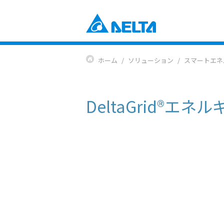
Power Electronics
産業自動化ソリューション
ホーム
ソリューション
スマートエネ
ビルオートメーションソリューショ
コンポーネント
データセンターソリューション
電源とシステム
通信エネルギーソリューション
ファンおよび熱対策ソリューション
DeltaGrid®
スマートエネルギーソリューション
DCブラシレスファン＆ブロワー
ディスプレイ・監視ソリューション
EV充電ソリューション
Mobility
EVパワートレインシステム
Automation
産業自動化
ビルディングオートメーション
Infrastructure
ICTインフラストラクチャー
エネルギーインフラ