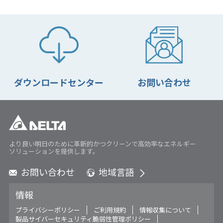
Interop21 Tokyo
See More
Delta’s Containerized
Success in the Wuhan
Data Center Solutions
Airport Data Center: A
Support Campana’s
hyper scale IDC with
ダウンロードセンター
お問い合わせ
Submarine Cable
Delta’s POD solution
Landing Station in
Myanmar
より良い明日のために革新的かつクリーンで高効率なエネルギー
ソリューションを提供します。
お問い合わせ
地域言語
Global - English
情報
Global - 繁體中文
Americas - English
プライバシーポリシー
ご利用規約
情報収集について
Delta’s Modular Data
Micro-modular data
製品サイバーセキュリティ脆弱性管理ポリシー
Australia - English
Center provides full
center ensures reliable