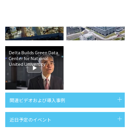
Delta's Data Center
Delta's Data Center
Solution for Formosa
Solution for Taiwan's
Plastics Group
Top Academic
Technology Research
Campus
Delta Builds Green Data
Center for National
United University
関連ビデオおよび導入事例
近日予定のイベント