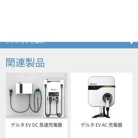
Taiwan to support CCS1+CCS2 dual charging.
Location：Yunlin, Taiwan
Commission：Sep, 2021
関連製品
デルタ EV DC 急速充電器
デルタ EV AC 充電器