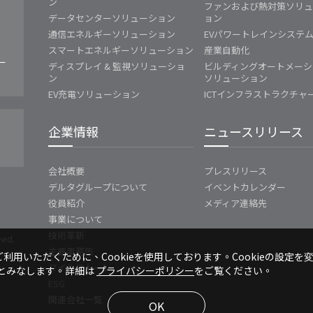
ン
ファンおよび熱対策ソリ
データセンターソリューション
ョン
通信エネルギーソリューション
EVパワートレインシステ
スマートエネルギーソリューション
産業自動化
ー
ディスプレイ & 監視ソリューショ
ビルディングオートメーシ
ン
ソリューション
EV充電ソリューション
ICTインフラストラクチャ
企業情報
ニュースリリース
会社概要
プレスリリース
デルタグループについて
イベントカレンダー
役員紹介
メディア連絡先
事業について
技術革新
ved.
主要事務所
利用いただくために、Cookieを使用しております。Cookieの設定を
マイルストーン
のとみなします。詳細は
プライバシーポリシー
をご覧ください。
ESG
関連会社一覧
OK