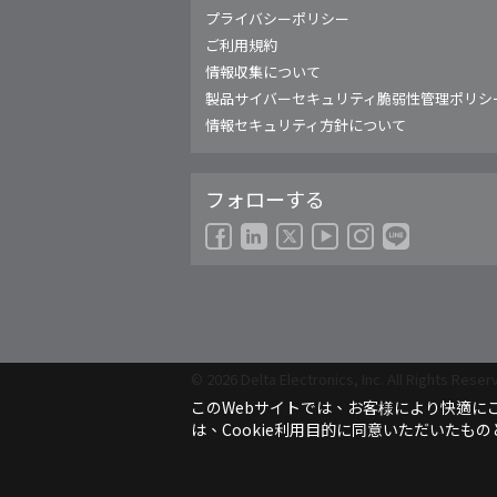
Americas - English
プライバシーポリシー
Australia - English
ご利用規約
China - 简体中文
情報収集について
EMEA - English
製品サイバーセキュリティ脆弱性管理ポリシ
EMEA - Deutsch
情報セキュリティ方針について
EMEA - Français
EMEA - Italiano
フォローする
India - English
Japan - 日本語
Korea - 한국어
Singapore - English
Thailand - English
Thailand - ไทย
© 2026 Delta Electronics, Inc. All Rights Reser
このWebサイトでは、お客様により快適にご
は、Cookie利用目的に同意いただいたも