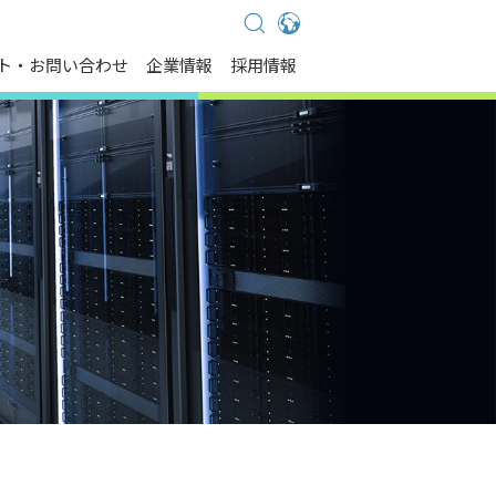
Global - English
ト・お問い合わせ
企業情報
採用情報
Global - 繁體中文
Americas - English
Australia - English
China - 简体中文
EMEA - English
EMEA - Deutsch
EMEA - Français
EMEA - Italiano
India - English
Japan - 日本語
Korea - 한국어
Singapore - English
Thailand - English
Thailand - ไทย