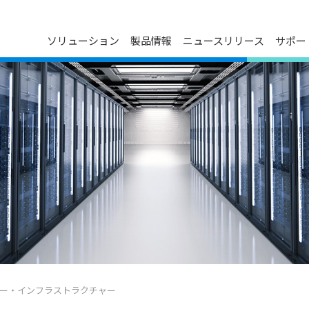
ソリューション
製品情報
ニュースリリース
サポー
ダウンロードセンター
プレスリリース
会社概要
ン
FAQ
イベントカレンダー
デルタグループについて
お問い合わせ
メディア連絡先
役員紹介
製品のサイバーセキュリティ脆弱
事業について
性管理ポリシー
技術革新
主要事業所
マイルストーン
ESG
関連会社一覧
ンター・インフラストラクチャー