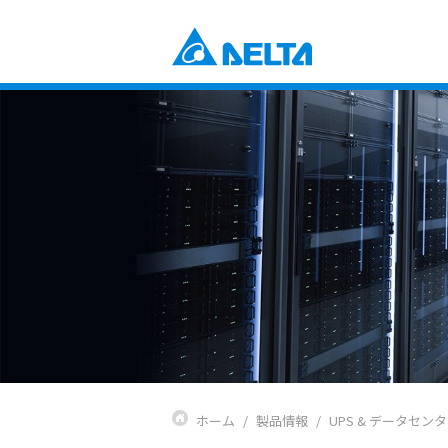
Power Electronics
産業自動化ソリューション
ビルオートメーションソリューショ
コンポーネント
データセンターソリューション
電源とシステム
通信エネルギーソリューション
ファンおよび熱対策ソリューション
スマートエネルギーソリューション
DCブラシレスファン＆ブロワー
ディスプレイ・監視ソリューション
EV充電ソリューション
Mobility
EVパワートレインシステム
Automation
産業自動化
ビルディングオートメーション
Infrastructure
ICTインフラストラクチャー
ホーム
製品情報
UPS & データセ
エネルギーインフラ