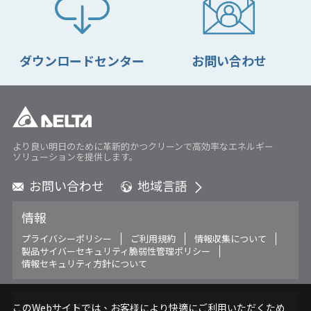
ダウンロードセンター
お問い合わせ
より良い明日のために革新的かつクリーンで高効率なエネルギー
ソリューションを提供します。
お問い合わせ
地域言語
Global - English
情報
Global - 繁體中文
Americas - English
プライバシーポリシー
ご利用規約
情報収集について
製品サイバーセキュリティ脆弱性管理ポリシー
Australia - English
情報セキュリティ方針について
China - 简体中文
EMEA - English
EMEA - Deutsch
フォローする
このWebサイトでは、お客様により快適にご利用いただくため