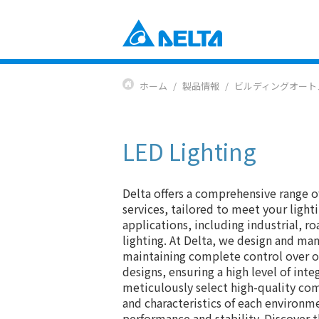
Power Electronics
産業自動化ソリューション
ホーム
製品情報
ビルディングオート
ビルオートメーションソリューショ
コンポーネント
データセンターソリューション
電源とシステム
通信エネルギーソリューション
ファンおよび熱対策ソリューション
LED Lighting
スマートエネルギーソリューション
DCブラシレスファン＆ブロワー
ディスプレイ・監視ソリューション
EV充電ソリューション
Mobility
Delta offers a comprehensive range o
EVパワートレインシステム
services, tailored to meet your ligh
Automation
applications, including industrial, r
lighting. At Delta, we design and man
産業自動化
maintaining complete control over o
ビルディングオートメーション
designs, ensuring a high level of inte
Infrastructure
meticulously select high-quality co
ICTインフラストラクチャー
and characteristics of each environme
エネルギーインフラ
performance and stability. Discover th