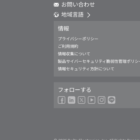
お問い合わせ
地域言語
Global - English
情報
Global - 繁體中文
Americas - English
プライバシーポリシー
Australia - English
ご利用規約
China - 简体中文
情報収集について
EMEA - English
製品サイバーセキュリティ脆弱性管理ポリシ
EMEA - Deutsch
情報セキュリティ方針について
EMEA - Français
EMEA - Italiano
フォローする
India - English
Japan - 日本語
Korea - 한국어
Singapore - English
Thailand - English
Thailand - ไทย