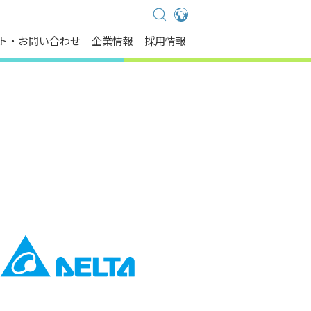
Global - English
ト・お問い合わせ
企業情報
採用情報
Global - 繁體中文
Americas - English
Australia - English
China - 简体中文
EMEA - English
EMEA - Deutsch
EMEA - Français
EMEA - Italiano
India - English
Japan - 日本語
Korea - 한국어
Singapore - English
Thailand - English
Thailand - ไทย