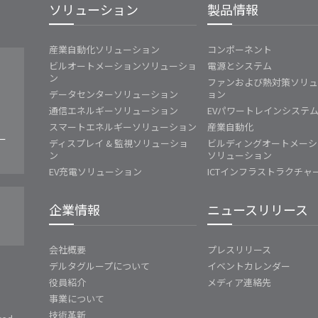
ソリューション
製品情報
産業自動化ソリューション
コンポーネント
ビルオートメーションソリューショ
電源とシステム
ン
ファンおよび熱対策ソリ
データセンターソリューション
ョン
通信エネルギーソリューション
EVパワートレインシステ
スマートエネルギーソリューション
産業自動化
ー
ディスプレイ & 監視ソリューショ
ビルディングオートメーシ
ン
ソリューション
EV充電ソリューション
ICTインフラストラクチャ
企業情報
ニュースリリース
会社概要
プレスリリース
デルタグループについて
イベントカレンダー
役員紹介
メディア連絡先
事業について
技術革新