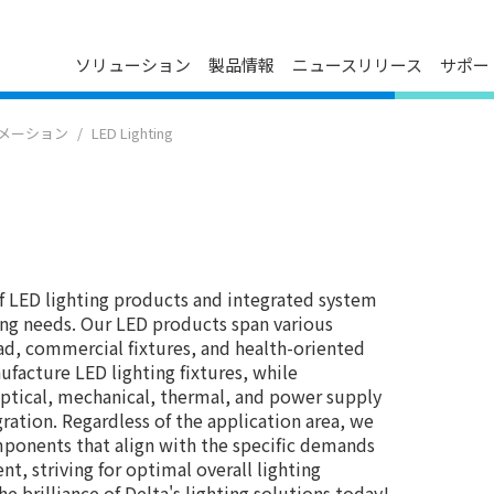
ソリューション
製品情報
ニュースリリース
サポー
ダウンロードセンター
プレスリリース
会社概要
メーション
LED Lighting
ン
FAQ
イベントカレンダー
デルタグループについて
お問い合わせ
メディア連絡先
役員紹介
製品のサイバーセキュリティ脆弱
事業について
性管理ポリシー
技術革新
主要事業所
マイルストーン
f LED lighting products and integrated system
ESG
ting needs. Our LED products span various
関連会社一覧
oad, commercial fixtures, and health-oriented
ufacture LED lighting fixtures, while
ptical, mechanical, thermal, and power supply
gration. Regardless of the application area, we
mponents that align with the specific demands
nt, striving for optimal overall lighting
e brilliance of Delta's lighting solutions today!