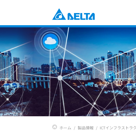
Power Electronics
産業自動化ソリューション
ビルオートメーションソリューショ
コンポーネント
データセンターソリューション
電源とシステム
通信エネルギーソリューション
ファンおよび熱対策ソリューション
スマートエネルギーソリューション
DCブラシレスファン＆ブロワー
ディスプレイ・監視ソリューション
EV充電ソリューション
Mobility
EVパワートレインシステム
Automation
産業自動化
ビルディングオートメーション
Infrastructure
ICTインフラストラクチャー
ホーム
製品情報
ICTインフラストラ
エネルギーインフラ