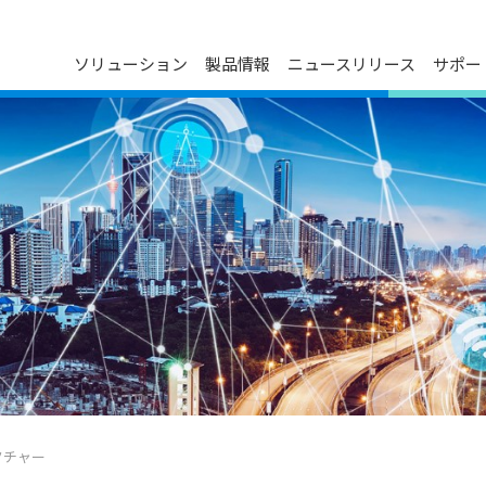
ソリューション
製品情報
ニュースリリース
サポー
ダウンロードセンター
プレスリリース
会社概要
ン
FAQ
イベントカレンダー
デルタグループについて
お問い合わせ
メディア連絡先
役員紹介
製品のサイバーセキュリティ脆弱
事業について
性管理ポリシー
技術革新
主要事業所
マイルストーン
ESG
関連会社一覧
クチャー