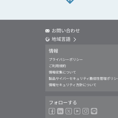
お問い合わせ
地域言語
Global - English
情報
Global - 繁體中文
Americas - English
プライバシーポリシー
Australia - English
ご利用規約
China - 简体中文
情報収集について
EMEA - English
製品サイバーセキュリティ脆弱性管理ポリシ
EMEA - Deutsch
情報セキュリティ方針について
EMEA - Français
EMEA - Italiano
フォローする
India - English
Japan - 日本語
Korea - 한국어