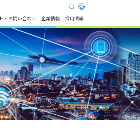
Global - English
ト・お問い合わせ
企業情報
採用情報
Global - 繁體中文
Americas - English
Australia - English
China - 简体中文
EMEA - English
EMEA - Deutsch
EMEA - Français
EMEA - Italiano
India - English
Japan - 日本語
Korea - 한국어
Singapore - English
Thailand - English
Thailand - ไทย