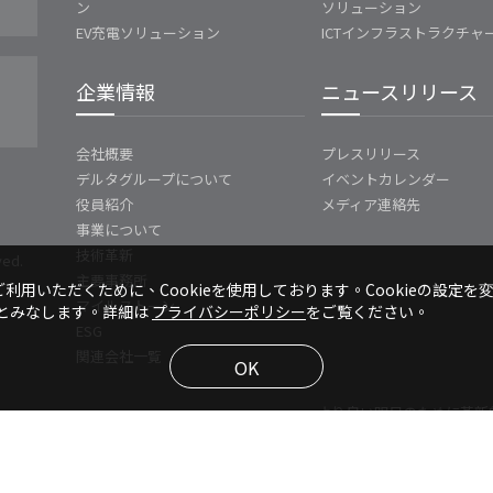
ン
ソリューション
EV充電ソリューション
ICTインフラストラクチャ
企業情報
ニュースリリース
会社概要
プレスリリース
デルタグループについて
イベントカレンダー
役員紹介
メディア連絡先
事業について
技術革新
ved.
主要事務所
利用いただくために、Cookieを使用しております。Cookieの設定を
マイルストーン
のとみなします。詳細は
プライバシーポリシー
をご覧ください。
ESG
関連会社一覧
OK
より良い明日のために革新
で高効
ソリューション