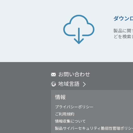
ダウン
製品に関
どを検索
お問い合わせ
地域言語
Global - English
情報
Global - 繁體中文
Americas - English
プライバシーポリシー
Australia - English
ご利用規約
China - 简体中文
情報収集について
EMEA - English
製品サイバーセキュリティ脆弱性管理ポリシ