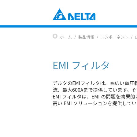
Power Electronics
産業自動化ソリューション
ホーム
製品情報
コンポーネント
ビルオートメーションソリューショ
コンポーネント
データセンターソリューション
電源とシステム
通信エネルギーソリューション
ファンおよび熱対策ソリューション
EMI フィルタ
スマートエネルギーソリューション
DCブラシレスファン＆ブロワー
ディスプレイ・監視ソリューション
EV充電ソリューション
Mobility
デルタのEMIフィルタは、幅広い電圧範囲（
EVパワートレインシステム
流、最大600Aまで提供しています。
Automation
EMI フィルタは、EMI の問題を効
高い EMI ソリューションを提供して
産業自動化
ビルディングオートメーション
Infrastructure
ICTインフラストラクチャー
エネルギーインフラ