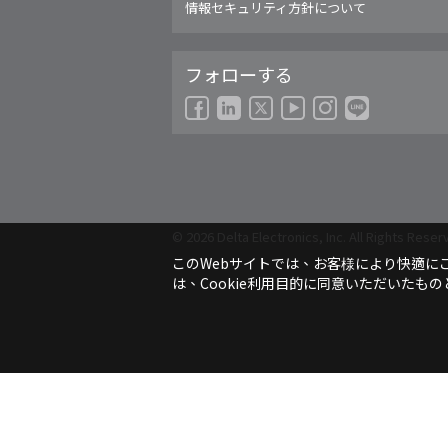
EMEA - Deutsch
情報セキュリティ方針について
EMEA - Français
EMEA - Italiano
フォローする
India - English
Japan - 日本語
Korea - 한국어
Singapore - English
Thailand - English
Thailand - ไทย
© 2026 Delta Electronics, Inc. All Rights Reser
このWebサイトでは、お客様により快適にご
は、Cookie利用目的に同意いただいたも