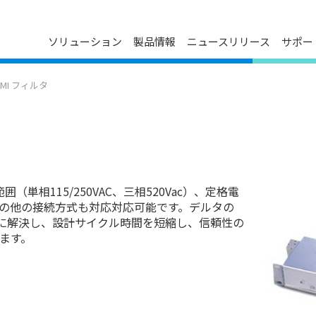
ソリューション
製品情報
ニュースリリース
サポー
ダウンロードセンター
プレスリリース
会社概要
EMI フィルタ
ン
FAQ
イベントカレンダー
デルタグループについて
お問い合わせ
メディア連絡先
役員紹介
製品のサイバーセキュリティ脆弱
事業について
性管理ポリシー
技術革新
主要事業所
マイルストーン
単相115/250VAC、三相520Vac）、定格電
ESG
その他の接続方式も対応対応可能です。デルタの
関連会社一覧
果的に解決し、設計サイクル時間を短縮し、信頼性の
います。