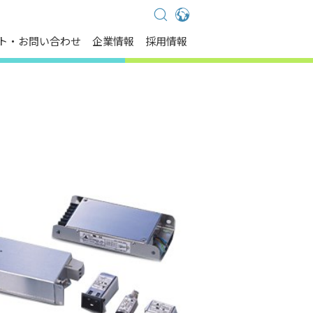
Global - English
ト・お問い合わせ
企業情報
採用情報
Global - 繁體中文
Americas - English
Australia - English
China - 简体中文
EMEA - English
EMEA - Deutsch
EMEA - Français
EMEA - Italiano
India - English
Japan - 日本語
Korea - 한국어
Singapore - English
Thailand - English
Thailand - ไทย