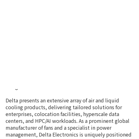
demand for intensified heat dissipation. As rack density
reaches 20-30 kW and beyond in high-performance
settings, the role of efficient cooling becomes even
more vital for sustained development.
Optimizing cooling systems is paramount, since these
systems constitute nearly 40% of a data center's
overall energy consumption. The selection of efficient
cooling solutions not only diminishes energy usage
but also enhances overall efficiency, thereby
contributing to a reduced Power Usage Effectiveness
(PUE) for attaining peak efficiency in data center
design.
Delta presents an extensive array of air and liquid
cooling products, delivering tailored solutions for
enterprises, colocation facilities, hyperscale data
centers, and HPC/AI workloads. As a prominent global
manufacturer of fans and a specialist in power
management, Delta Electronics is uniquely positioned