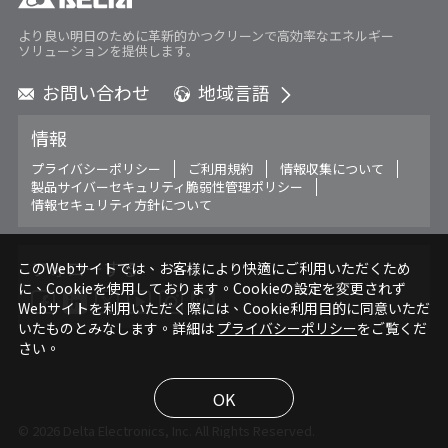
より良い明日のために革新的かつクリーンで高効率なエネルギー
ソリューションを提供します。
お問い合わせ
地域言語
Global - English
情報
Global - 繁體中文
Americas - English
プライバシーポリシー
ご利用規約
情報収集について
製品サイバーセキュリティ脆弱性管理ポリシー
Australia - English
情報セキュリティ方針について
China - 简体中文
EMEA - English
EMEA - Deutsch
フォローする
このWebサイトでは、お客様により快適にご利用いただくため
EMEA - Français
に、Cookieを使用しております。Cookieの設定を変更されず
Webサイトを利用いただく際には、Cookie利用目的に同意いただ
EMEA - Italiano
いたものとみなします。詳細は
プライバシーポリシー
をご覧くだ
India - English
さい。
Japan - 日本語
Korea - 한국어
OK
Singapore - English
© 2026 Delta Electronics, Inc. All Rights Reserved.
Thailand - English