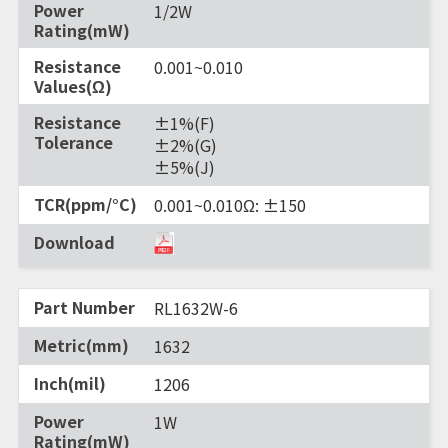
1/2W
0.001~0.010
±1%(F)
±2%(G)
±5%(J)
0.001~0.010Ω: ±150
RL1632W-6
1632
1206
1W