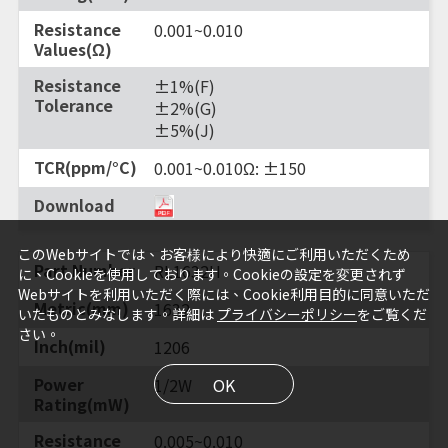
0.001~0.010
±1%(F)
±2%(G)
±5%(J)
0.001~0.010Ω: ±150
このWebサイトでは、お客様により快適にご利用いただくため
RL1632H
に、Cookieを使用しております。Cookieの設定を変更されず
Webサイトを利用いただく際には、Cookie利用目的に同意いただ
1632
いたものとみなします。詳細は
プライバシーポリシー
をご覧くだ
さい。
1206
1/2W
OK
0.005~0.010