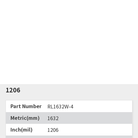
0.05~<10
±1%(F)
±2%(G)
±5%(J)
0.05~<0.1Ω: 0~+300
0.1~<10Ω: 0~+200
1206
RL1632W-4
1632
1206