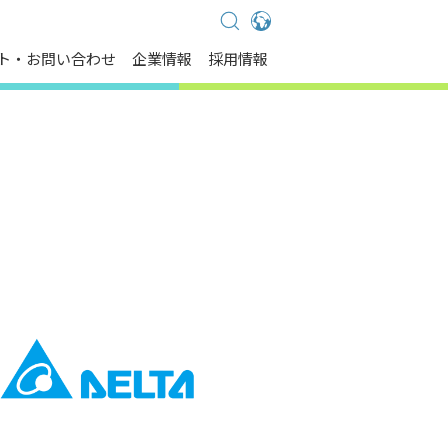
Global - English
ト・お問い合わせ
企業情報
採用情報
Global - 繁體中文
Americas - English
Australia - English
China - 简体中文
EMEA - English
EMEA - Deutsch
EMEA - Français
EMEA - Italiano
India - English
Japan - 日本語
Korea - 한국어
Singapore - English
Thailand - English
Thailand - ไทย