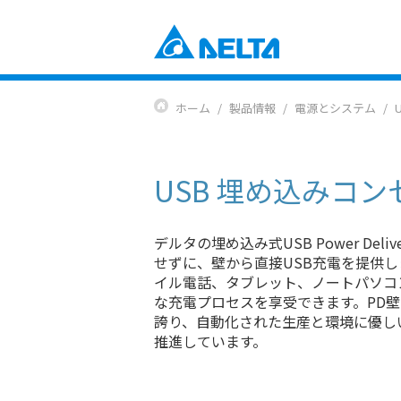
Power Electronics
産業自動化ソリューション
ホーム
製品情報
電源とシステム
ビルオートメーションソリューショ
コンポーネント
データセンターソリューション
電源とシステム
通信エネルギーソリューション
ファンおよび熱対策ソリューション
USB 埋め込みコン
スマートエネルギーソリューション
DCブラシレスファン＆ブロワー
ディスプレイ・監視ソリューション
EV充電ソリューション
Mobility
デルタの埋め込み式USB Power De
EVパワートレインシステム
せずに、壁から直接USB充電を提供し
Automation
イル電話、タブレット、ノートパソコ
な充電プロセスを享受できます。PD
産業自動化
誇り、自動化された生産と環境に優し
ビルディングオートメーション
推進しています。
Infrastructure
ICTインフラストラクチャー
エネルギーインフラ