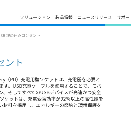
ソリューション
製品情報
ニュースリリース
サポー
ダウンロードセンター
プレスリリース
会社概要
USB 埋め込みコンセント
ン
FAQ
イベントカレンダー
デルタグループについて
お問い合わせ
メディア連絡先
役員紹介
製品のサイバーセキュリティ脆弱
事業について
性管理ポリシー
セント
技術革新
主要事業所
マイルストーン
livery（PD）充電用壁ソケットは、充電器を必要と
ESG
ます。USB充電ケーブルを使用することで、モバ
関連会社一覧
ン、そしてすべてのUSBデバイスが高速かつ安全
壁ソケットは、充電変換効率が92％以上の高性能を
い材料を採用し、エネルギーの節約と環境保護を