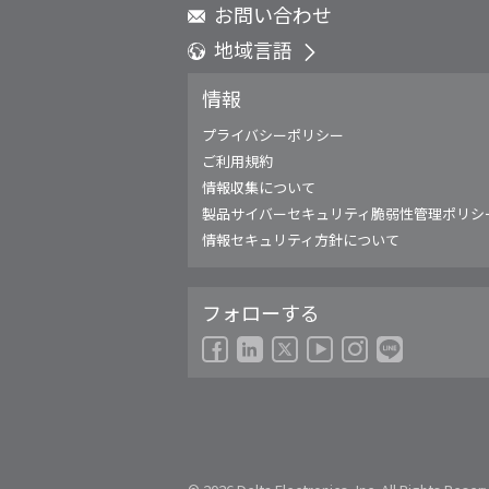
お問い合わせ
地域言語
Global - English
情報
Global - 繁體中文
Americas - English
プライバシーポリシー
Australia - English
ご利用規約
China - 简体中文
情報収集について
EMEA - English
製品サイバーセキュリティ脆弱性管理ポリシ
EMEA - Deutsch
情報セキュリティ方針について
EMEA - Français
EMEA - Italiano
フォローする
India - English
Japan - 日本語
Korea - 한국어
Singapore - English
Thailand - English
Thailand - ไทย