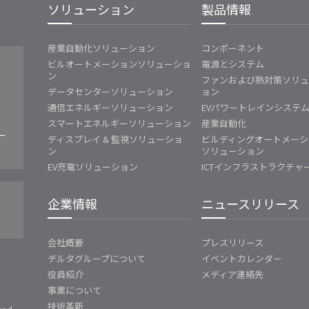
ソリューション
製品情報
産業自動化ソリューション
コンポーネント
ビルオートメーションソリューショ
電源とシステム
ン
ファンおよび熱対策ソリ
データセンターソリューション
ョン
通信エネルギーソリューション
EVパワートレインシステ
スマートエネルギーソリューション
産業自動化
ー
ディスプレイ & 監視ソリューショ
ビルディングオートメーシ
ン
ソリューション
EV充電ソリューション
ICTインフラストラクチャ
企業情報
ニュースリリース
会社概要
プレスリリース
デルタグループについて
イベントカレンダー
役員紹介
メディア連絡先
事業について
技術革新