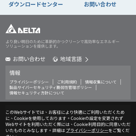
ダウンロードセンター
お問い合わせ
より良い明日のために革新的かつクリーンで高効率なエネルギー
ソリューションを提供します。
お問い合わせ
地域言語
Global - English
情報
Global - 繁體中文
Americas - English
プライバシーポリシー
ご利用規約
情報収集について
製品サイバーセキュリティ脆弱性管理ポリシー
Australia - English
情報セキュリティ方針について
China - 简体中文
EMEA - English
EMEA - Deutsch
フォローする
このWebサイトでは、お客様により快適にご利用いただくため
に、Cookieを使用しております。Cookieの設定を変更されず
EMEA - Français
Webサイトを利用いただく際には、Cookie利用目的に同意いただ
EMEA - Italiano
いたものとみなします。詳細は
プライバシーポリシー
をご覧くだ
India - English