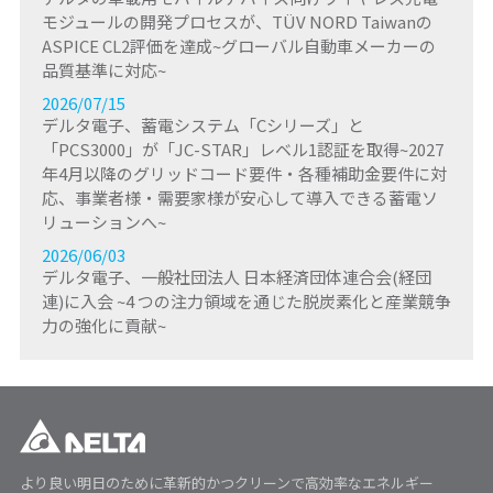
モジュールの開発プロセスが、TÜV NORD Taiwanの
ASPICE CL2評価を達成~グローバル自動車メーカーの
品質基準に対応~
2026/07/15
デルタ電子、蓄電システム「Cシリーズ」と
「PCS3000」が「JC-STAR」レベル1認証を取得~2027
年4月以降のグリッドコード要件・各種補助金要件に対
応、事業者様・需要家様が安心して導入できる蓄電ソ
リューションへ~
2026/06/03
デルタ電子、一般社団法人 日本経済団体連合会(経団
連)に入会 ~4 つの注力領域を通じた脱炭素化と産業競争
力の強化に貢献~
より良い明日のために革新的かつクリーンで高効率なエネルギー