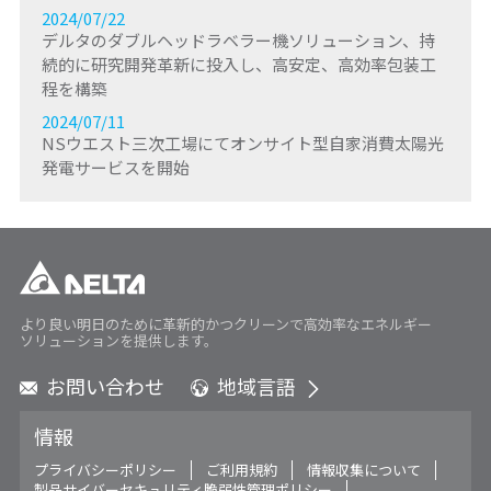
2024/07/22
デルタのダブルヘッドラベラー機ソリューション、持
続的に研究開発革新に投入し、高安定、高効率包装工
程を構築
2024/07/11
NSウエスト三次工場にてオンサイト型自家消費太陽光
発電サービスを開始
より良い明日のために革新的かつクリーンで高効率なエネルギー
ソリューションを提供します。
お問い合わせ
地域言語
Global - English
情報
Global - 繁體中文
Americas - English
プライバシーポリシー
ご利用規約
情報収集について
製品サイバーセキュリティ脆弱性管理ポリシー