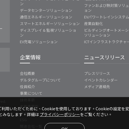
ン
ファンおよび熱対策ソリ
データセンターソリューション
ョン
通信エネルギーソリューション
EVパワートレインシステ
スマートエネルギーソリューション
産業自動化
ー
ディスプレイ & 監視ソリューショ
ビルディングオートメーシ
ン
ソリューション
EV充電ソリューション
ICTインフラストラクチャ
企業情報
ニュースリリース
会社概要
プレスリリース
デルタグループについて
イベントカレンダー
役員紹介
メディア連絡先
事業について
技術革新
ved.
主要事務所
利用いただくために、Cookieを使用しております。Cookieの設定を
マイルストーン
のとみなします。詳細は
プライバシーポリシー
をご覧ください。
ESG
関連会社一覧