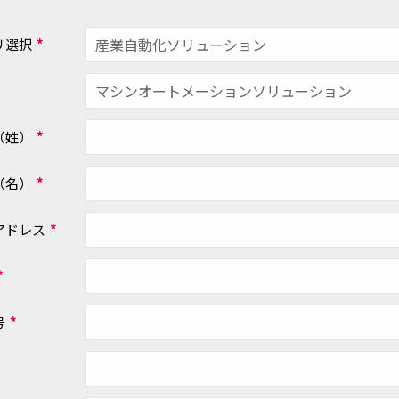
リ選択
*
（姓）
*
（名）
*
アドレス
*
*
号
*