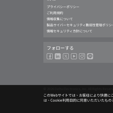
Americas - English
プライバシーポリシー
Australia - English
ご利用規約
China - 简体中文
情報収集について
EMEA - English
製品サイバーセキュリティ脆弱性管理ポリシ
EMEA - Deutsch
情報セキュリティ方針について
EMEA - Français
EMEA - Italiano
フォローする
India - English
Japan - 日本語
Korea - 한국어
Singapore - English
Thailand - English
Thailand - ไทย
© 2026 Delta Electronics, Inc. All Rights Reser
このWebサイトでは、お客様により快適にご
は、Cookie利用目的に同意いただいたも