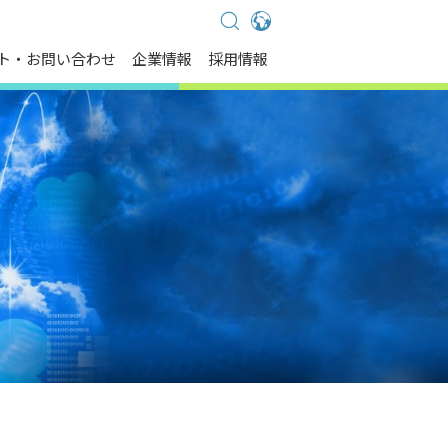
Global - English
ト・お問い合わせ
企業情報
採用情報
Global - 繁體中文
Americas - English
Australia - English
China - 简体中文
EMEA - English
EMEA - Deutsch
EMEA - Français
EMEA - Italiano
India - English
Japan - 日本語
Korea - 한국어
Singapore - English
Thailand - English
Thailand - ไทย