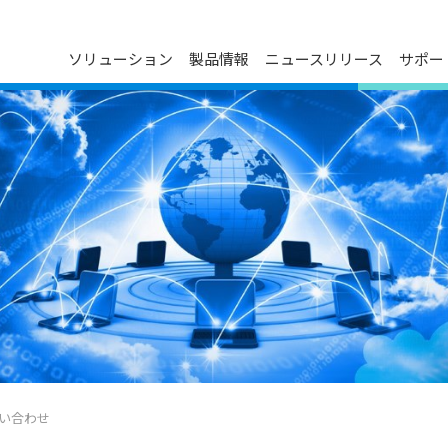
ソリューション
製品情報
ニュースリリース
サポー
ダウンロードセンター
プレスリリース
会社概要
ン
FAQ
イベントカレンダー
デルタグループについて
お問い合わせ
メディア連絡先
役員紹介
製品のサイバーセキュリティ脆弱
事業について
性管理ポリシー
技術革新
主要事業所
マイルストーン
ESG
関連会社一覧
い合わせ