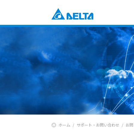
Power Electronics
産業自動化ソリューション
ビルオートメーションソリューショ
コンポーネント
データセンターソリューション
電源とシステム
通信エネルギーソリューション
ファンおよび熱対策ソリューション
スマートエネルギーソリューション
DCブラシレスファン＆ブロワー
ディスプレイ・監視ソリューション
EV充電ソリューション
Mobility
EVパワートレインシステム
Automation
産業自動化
ビルディングオートメーション
Infrastructure
ICTインフラストラクチャー
ホーム
サポート・お問い合わせ
お問
エネルギーインフラ