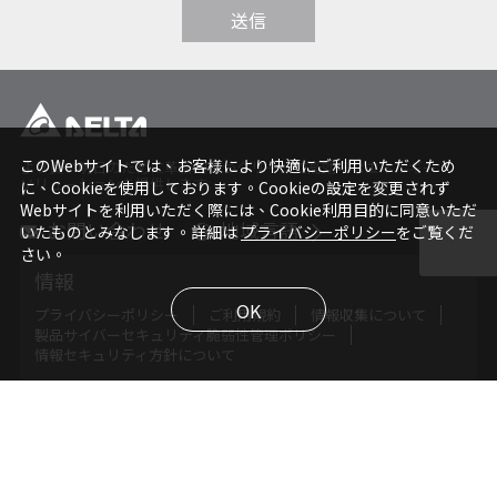
送信
このWebサイトでは、お客様により快適にご利用いただくため
より良い明日のために革新的かつクリーンで高効率なエネルギー
ソリューションを提供します。
に、Cookieを使用しております。Cookieの設定を変更されず
Webサイトを利用いただく際には、Cookie利用目的に同意いただ
お問い合わせ
地域言語
いたものとみなします。詳細は
プライバシーポリシー
をご覧くだ
さい。
Global - English
情報
Global - 繁體中文
OK
Americas - English
プライバシーポリシー
ご利用規約
情報収集について
製品サイバーセキュリティ脆弱性管理ポリシー
Australia - English
情報セキュリティ方針について
China - 简体中文
EMEA - English
EMEA - Deutsch
フォローする
EMEA - Français
EMEA - Italiano